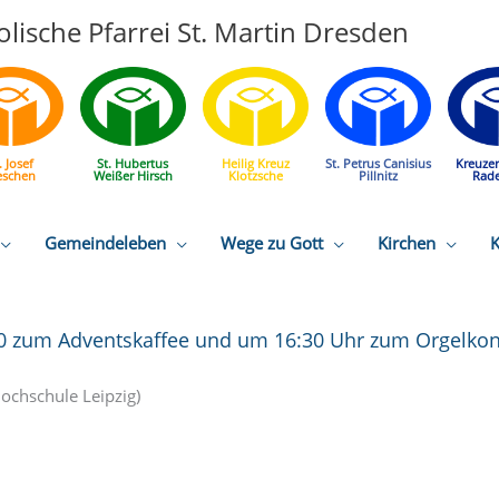
lische Pfarrei St. Martin Dresden
. Josef
St. Hubertus
Heilig Kreuz
St. Petrus Canisius
Kreuze
eschen
Weißer Hirsch
Klotzsche
Pillnitz
Rad
Gemeindeleben
Wege zu Gott
Kirchen
K
30 zum Adventskaffee und um 16:30 Uhr zum Orgelkon
hochschule Leipzig)