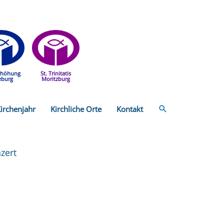
rhöhung
St. Trinitatis
eburg
Moritzburg
Suchen
irchenjahr
Kirchliche Orte
Kontakt
zert