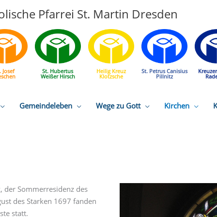
lische Pfarrei St. Martin Dresden
. Josef
St. Hubertus
Heilig Kreuz
St. Petrus Canisius
Kreuze
eschen
Weißer Hirsch
Klotzsche
Pillnitz
Rad
Gemeindeleben
Wege zu Gott
Kirchen
K
itz, der Sommerresidenz des
gust des Starken 1697 fanden
te statt.