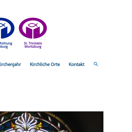
rhöhung
St. Trinitatis
eburg
Moritzburg
Suchen
irchenjahr
Kirchliche Orte
Kontakt