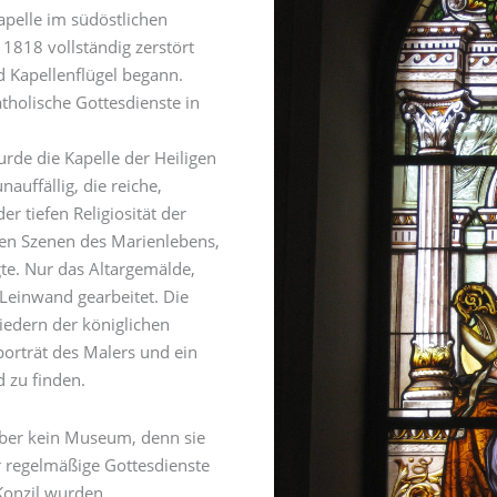
Kapelle im südöstlichen
1818 vollständig zerstört
 Kapellenflügel begann.
tholische Gottesdienste in
rde die Kapelle der Heiligen
nauffällig, die reiche,
r tiefen Religiosität der
en Szenen des Marienlebens,
igte. Nur das Altargemälde,
 Leinwand gearbeitet. Die
iedern der königlichen
orträt des Malers und ein
 zu finden.
aber kein Museum, denn sie
r regelmäßige Gottesdienste
Konzil wurden