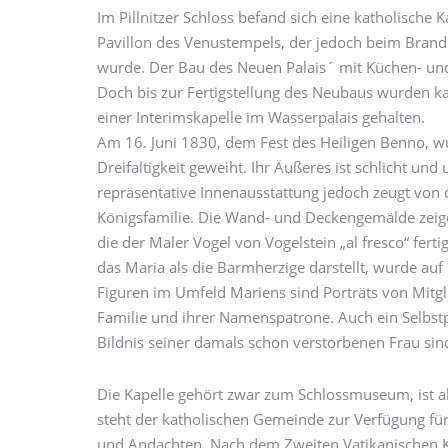
Im Pillnitzer Schloss befand sich eine katholische 
Pavillon des Venustempels, der jedoch beim Brand 
wurde. Der Bau des Neuen Palais´ mit Küchen- und
Doch bis zur Fertigstellung des Neubaus wurden ka
einer Interimskapelle im Wasserpalais gehalten.
Am 16. Juni 1830, dem Fest des Heiligen Benno, wu
Dreifaltigkeit geweiht. Ihr Äußeres ist schlicht und u
repräsentative Innenausstattung jedoch zeugt von de
Königsfamilie. Die Wand- und Deckengemälde zeig
die der Maler Vogel von Vogelstein „al fresco“ fert
das Maria als die Barmherzige darstellt, wurde auf
Figuren im Umfeld Mariens sind Porträts von Mitgl
Familie und ihrer Namenspatrone. Auch ein Selbstp
Bildnis seiner damals schon verstorbenen Frau sind
Die Kapelle gehört zwar zum Schlossmuseum, ist 
steht der katholischen Gemeinde zur Verfügung fü
und Andachten. Nach dem Zweiten Vatikanischen 