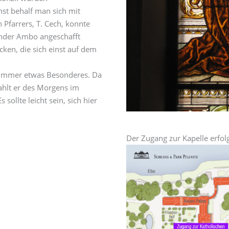
st behalf man sich mit
Pfarrers, T. Cech, konnte
ender Ambo angeschafft
ken, die sich einst auf dem
t immer etwas Besonderes. Da
rahlt er des Morgens im
 sollte leicht sein, sich hier
Der Zugang zur Kapelle erfolg