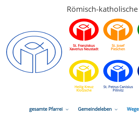
Römisch-katholische 
St. Franziskus
St. Josef
Xaverius Neustadt
Pieschen
Heilig Kreuz
St. Petrus Canisius
Klotzsche
Pillnitz
gesamte Pfarrei
Gemeindeleben
Wege 