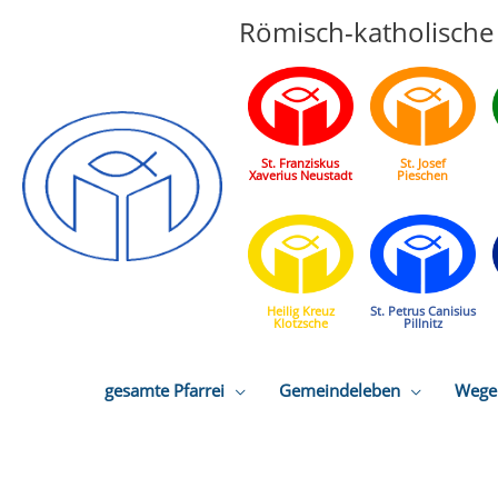
Römisch-katholische 
St. Franziskus
St. Josef
Xaverius Neustadt
Pieschen
Heilig Kreuz
St. Petrus Canisius
Klotzsche
Pillnitz
gesamte Pfarrei
Gemeindeleben
Wege 