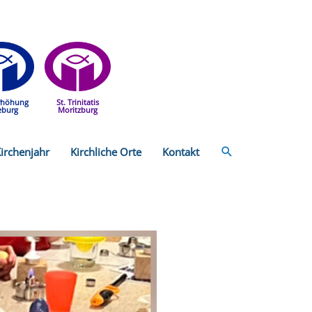
rhöhung
St. Trinitatis
eburg
Moritzburg
Suchen
irchenjahr
Kirchliche Orte
Kontakt