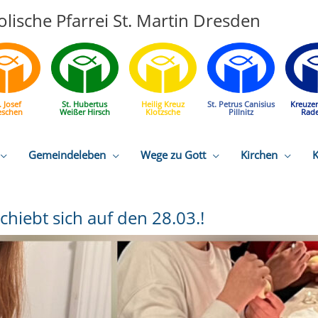
lische Pfarrei St. Martin Dresden
. Josef
St. Hubertus
Heilig Kreuz
St. Petrus Canisius
Kreuze
eschen
Weißer Hirsch
Klotzsche
Pillnitz
Rad
Gemeindeleben
Wege zu Gott
Kirchen
K
iebt sich auf den 28.03.!