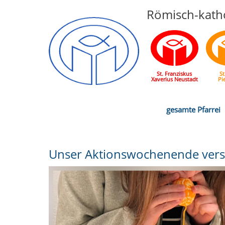
Römisch-katho
St. Franziskus
St
Xaverius Neustadt
Pi
gesamte Pfarrei
Unser Aktionswochenende versch