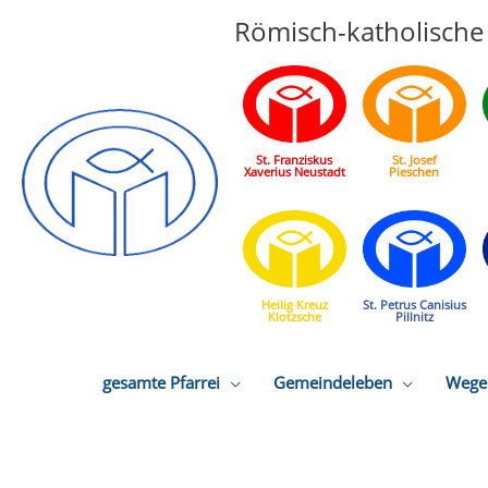
Römisch-katholische 
St. Franziskus
St. Josef
Xaverius Neustadt
Pieschen
Heilig Kreuz
St. Petrus Canisius
Klotzsche
Pillnitz
gesamte Pfarrei
Gemeindeleben
Wege 