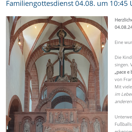
Familiengottesdienst 04.08. um 10:45 U
Herzlich
04.08.24
Eine wu
Die Kind
singen. 
„pace e 
von Fran
Mit viel
im Leben
anderen 
Unterweg
Fußballs
erkennen