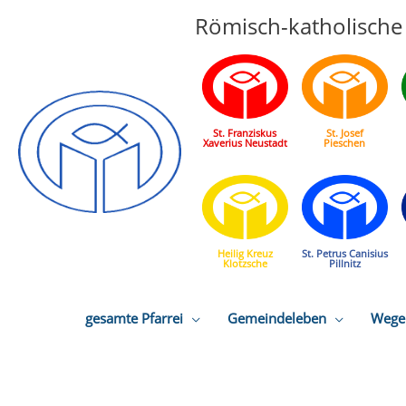
Römisch-katholische 
St. Franziskus
St. Josef
Xaverius Neustadt
Pieschen
Heilig Kreuz
St. Petrus Canisius
Klotzsche
Pillnitz
gesamte Pfarrei
Gemeindeleben
Wege 