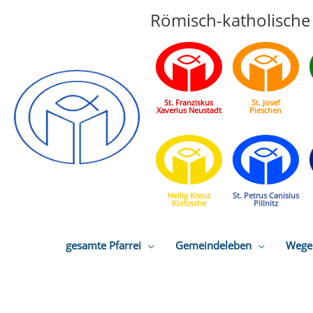
Römisch-katholische 
St. Franziskus
St. Josef
Xaverius Neustadt
Pieschen
Heilig Kreuz
St. Petrus Canisius
Klotzsche
Pillnitz
gesamte Pfarrei
Gemeindeleben
Wege 