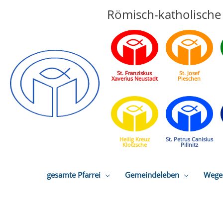
Römisch-katholische 
St. Franziskus
St. Josef
Xaverius Neustadt
Pieschen
Heilig Kreuz
St. Petrus Canisius
Klotzsche
Pillnitz
gesamte Pfarrei
Gemeindeleben
Wege 