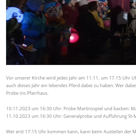
Vor unserer Kirche wird jedes Jahr am 11.11. um 17.15 Uhr Uh
auch dieses Jahr ein lebendes Pferd dabei zu haben. Wer dab
Probe ins Pfarrhaus.
10.11.2023 um 16:30 Uhr: Probe Martinsspiel und backen: Mar
11.10.2023 um 16:30 Uhr: Generalprobe und Aufführung St-M
Wer erst 17:15 Uhr kommen kann, kann beim Austeilen der M