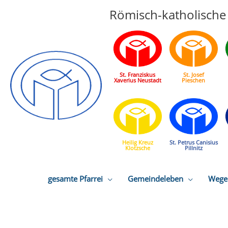
Römisch-katholische 
St. Franziskus
St. Josef
Xaverius Neustadt
Pieschen
Heilig Kreuz
St. Petrus Canisius
Klotzsche
Pillnitz
gesamte Pfarrei
Gemeindeleben
Wege 