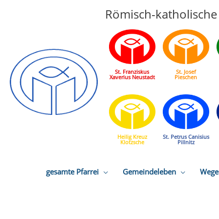
Römisch-katholische 
St. Franziskus
St. Josef
Xaverius Neustadt
Pieschen
Heilig Kreuz
St. Petrus Canisius
Klotzsche
Pillnitz
gesamte Pfarrei
Gemeindeleben
Wege 