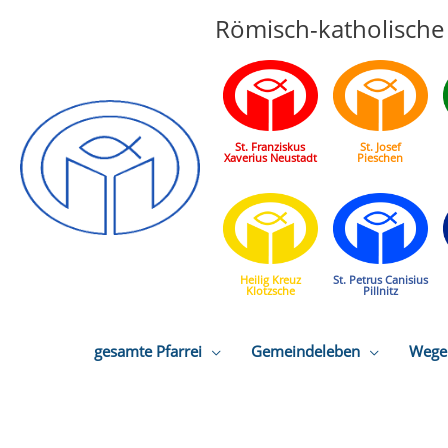
Römisch-katholische 
St. Franziskus
St. Josef
Xaverius Neustadt
Pieschen
Heilig Kreuz
St. Petrus Canisius
Klotzsche
Pillnitz
gesamte Pfarrei
Gemeindeleben
Wege 