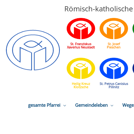
Römisch-katholische 
St. Franziskus
St. Josef
Xaverius Neustadt
Pieschen
Heilig Kreuz
St. Petrus Canisius
Klotzsche
Pillnitz
gesamte Pfarrei
Gemeindeleben
Wege 