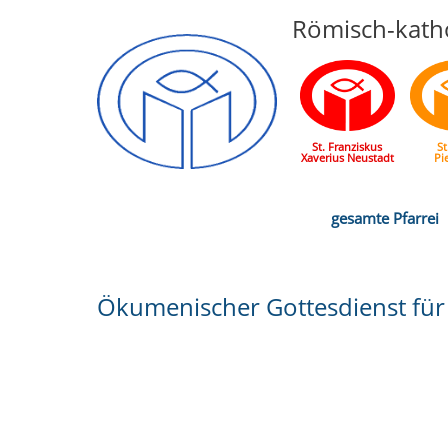
Römisch-katho
St. Franziskus
St
Xaverius Neustadt
Pi
gesamte Pfarrei
Ökumenischer Gottesdienst für L