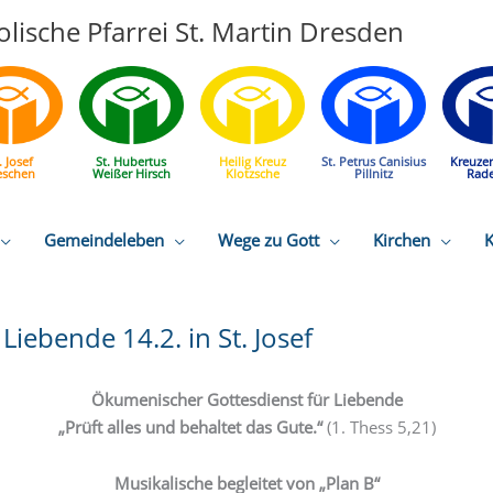
lische Pfarrei St. Martin Dresden
. Josef
St. Hubertus
Heilig Kreuz
St. Petrus Canisius
Kreuze
eschen
Weißer Hirsch
Klotzsche
Pillnitz
Rad
Gemeindeleben
Wege zu Gott
Kirchen
K
iebende 14.2. in St. Josef
Ökumenischer Gottesdienst für Liebende
„Prüft alles und behaltet das Gute.“
(1. Thess 5,21)
Musikalische begleitet von „Plan B“