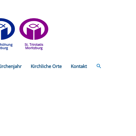
rhöhung
St. Trinitatis
eburg
Moritzburg
Suchen
irchenjahr
Kirchliche Orte
Kontakt