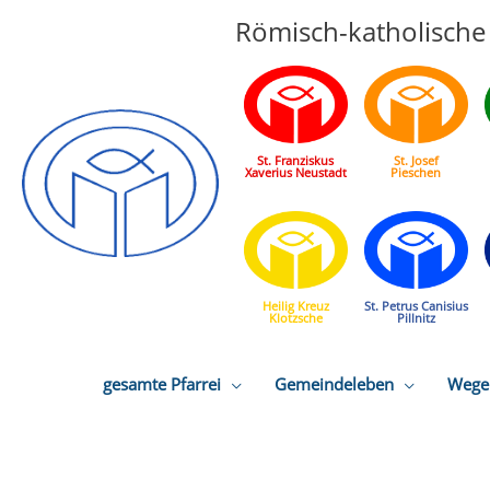
Römisch-katholische 
St. Franziskus
St. Josef
Xaverius Neustadt
Pieschen
Heilig Kreuz
St. Petrus Canisius
Klotzsche
Pillnitz
gesamte Pfarrei
Gemeindeleben
Wege 