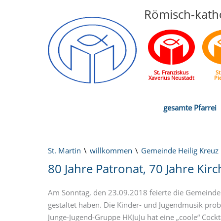
Römisch-katho
St. Franziskus
St
Xaverius Neustadt
Pi
gesamte Pfarrei
St. Martin
willkommen
Gemeinde Heilig Kreuz 
80 Jahre Patronat, 70 Jahre Kir
Am Sonntag, den 23.09.2018 feierte die Gemeinde H
gestaltet haben. Die Kinder- und Jugendmusik pro
Junge-Jugend-Gruppe HKJuJu hat eine „coole“ Cockt