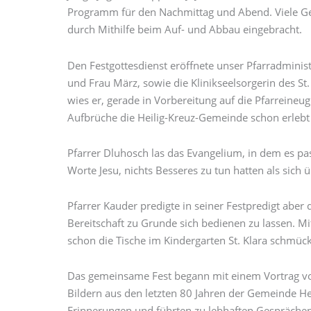
Programm für den Nachmittag und Abend. Viele G
durch Mithilfe beim Auf- und Abbau eingebracht.
Den Festgottesdienst eröffnete unser Pfarradminis
und Frau März, sowie die Klinikseelsorgerin des S
wies er, gerade in Vorbereitung auf die Pfarreine
Aufbrüche die Heilig-Kreuz-Gemeinde schon erlebt 
Pfarrer Dluhosch las das Evangelium, in dem es pa
Worte Jesu, nichts Besseres zu tun hatten als sich 
Pfarrer Kauder predigte in seiner Festpredigt abe
Bereitschaft zu Grunde sich bedienen zu lassen. M
schon die Tische im Kindergarten St. Klara schmück
Das gemeinsame Fest begann mit einem Vortrag von 
Bildern aus den letzten 80 Jahren der Gemeinde Heil
Erinnerungen und führten zu lebhaften Gesprächen 