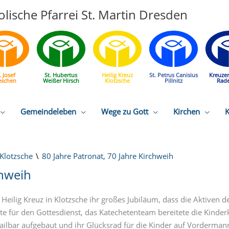
lische Pfarrei St. Martin Dresden
. Josef
St. Hubertus
Heilig Kreuz
St. Petrus Canisius
Kreuze
eschen
Weißer Hirsch
Klotzsche
Pillnitz
Rad
Gemeindeleben
Wege zu Gott
Kirchen
K
Klotzsche
80 Jahre Patronat, 70 Jahre Kirchweih
chweih
eilig Kreuz in Klotzsche ihr großes Jubiläum, dass die Aktiven 
bte für den Gottesdienst, das Katechetenteam bereitete die Kind
ailbar aufgebaut und ihr Glücksrad für die Kinder auf Vorderman