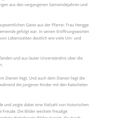
rungen aus den vergangenen Gemeindejahren und
auptamtlichen Gäste aus der Pfarrei: Frau Hengge
Gemeinde gefolgt war. In seinen Eröffnungsworten
 von Lebenszeiten deutlich wie viele Um- und
efanden und aus lauter Unverständnis über die
n.
im Dienen liegt. Und auch dem Dienen liegt die
 während die jüngeren Kinder mit den Katecheten
 und zeigte dabei eine Vielzahl von historischen
ße Freude. Die Bilder weckten freudige
rte digitalisierte Bilder gezeigt, die durch