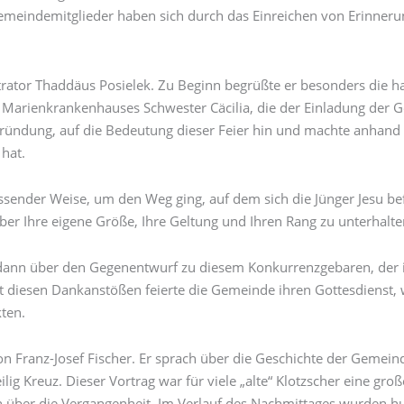
emeindemitglieder haben sich durch das Einreichen von Erinne
trator Thaddäus Posielek. Zu Beginn begrüßte er besonders die h
t. Marienkrankenhauses Schwester Cäcilia, die der Einladung der 
ugründung, auf die Bedeutung dieser Feier hin und machte anhand
hat.
ssender Weise, um den Weg ging, auf dem sich die Jünger Jesu b
über Ihre eigene Größe, Ihre Geltung und Ihren Rang zu unterhalte
r dann über den Gegenentwurf zu diesem Konkurrenzgebaren, der 
it diesen Dankanstößen feierte die Gemeinde ihren Gottesdienst,
ten.
Franz-Josef Fischer. Er sprach über die Geschichte der Gemeinde
ig Kreuz. Dieser Vortrag war für viele „alte“ Klotzscher eine gro
über die Vergangenheit. Im Verlauf des Nachmittages wurden hunde