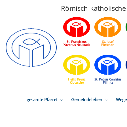
Römisch-katholische 
St. Franziskus
St. Josef
Xaverius Neustadt
Pieschen
Heilig Kreuz
St. Petrus Canisius
Klotzsche
Pillnitz
gesamte Pfarrei
Gemeindeleben
Wege 