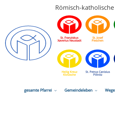
Römisch-katholische 
St. Franziskus
St. Josef
Xaverius Neustadt
Pieschen
Heilig Kreuz
St. Petrus Canisius
Klotzsche
Pillnitz
gesamte Pfarrei
Gemeindeleben
Wege 