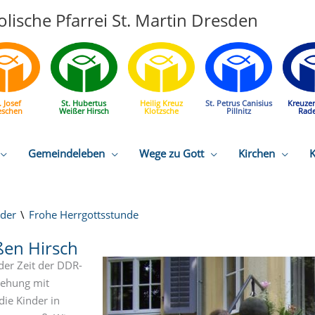
lische Pfarrei St. Martin Dresden
. Josef
St. Hubertus
Heilig Kreuz
St. Petrus Canisius
Kreuze
eschen
Weißer Hirsch
Klotzsche
Pillnitz
Rad
Gemeindeleben
Wege zu Gott
Kirchen
K
nder
Frohe Herrgottsstunde
ßen Hirsch
der Zeit der DDR-
ziehung mit
ie Kinder in