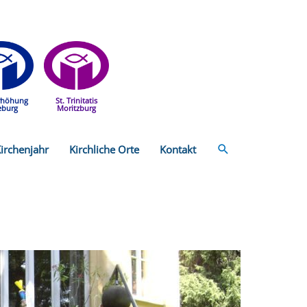
rhöhung
St. Trinitatis
eburg
Moritzburg
Suchen
irchenjahr
Kirchliche Orte
Kontakt