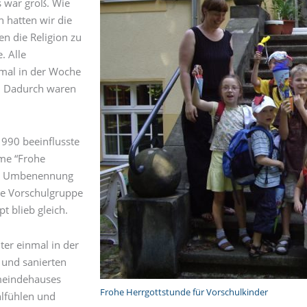
ss war groß. Wie
 hatten wir die
n die Religion zu
. Alle
nmal in der Woche
. Dadurch waren
1990 beeinflusste
ame “Frohe
der Umbenennung
die Vorschulgruppe
t blieb gleich.
ter einmal in der
 und sanierten
meindehauses
Frohe Herrgottstunde für Vorschulkinder
hlfühlen und