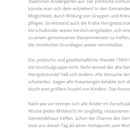
staatlichen Kindergärten auf. Der politische Einflu
konnte man sich dem entziehen? In den Gemeinden
Möglichkeit, durch Bildung von Gruppen und Kreise
pflegen. So entstand auch die Frohe Herrgottstunde
Vorschulkinder waren herzlich eingeladen, sich ei
zu einem gemeinsamen Beisammensein zu treffen
die christlichen Grundlagen weiter vermittelbar.
Der politische und gesellschaftliche Wandel 1989/
die Vorschulgruppe nicht. Nicht einmal der alte N
Herrgottstunde” ließ sich ändern. Alle Versuche 
scheiterten. Gegen alle Erwartungen belebte sich 
durch eine größere Anzahl von Kindern. Das Konzep
Nach wie vor können sich alle Kinder im Vorschulal
Woche (jeden Mittwoch) im sorgfältig restaurierten
Gemeindehaus treffen. Schon der Charme des Ge
lässt uns diesen Tag als einen Höhepunkt zum Wo