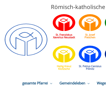
Römisch-katholische 
St. Franziskus
St. Josef
Xaverius Neustadt
Pieschen
Heilig Kreuz
St. Petrus Canisius
Klotzsche
Pillnitz
gesamte Pfarrei
Gemeindeleben
Wege 