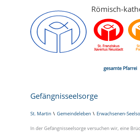
Römisch-katho
St. Franziskus
St
Xaverius Neustadt
Pi
gesamte Pfarrei
Gefängnisseelsorge
St. Martin
Gemeindeleben
Erwachsenen-Seelso
In der Gefängnisseelsorge versuchen wir, eine Brü