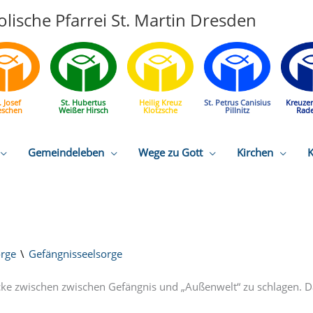
lische Pfarrei St. Martin Dresden
. Josef
St. Hubertus
Heilig Kreuz
St. Petrus Canisius
Kreuze
eschen
Weißer Hirsch
Klotzsche
Pillnitz
Rad
Gemeindeleben
Wege zu Gott
Kirchen
K
rge
Gefängnisseelsorge
cke zwischen zwischen Gefängnis und „Außenwelt“ zu schlagen. D