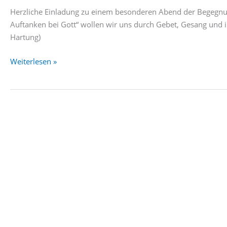
Herzliche Einladung zu einem besonderen Abend der Begegnun
Auftanken bei Gott“ wollen wir uns durch Gebet, Gesang und i
Hartung)
Oasenzeit
Weiterlesen »
–
Lobpreisabend
am
26.01.24