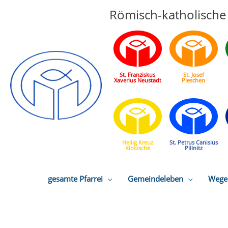
Römisch-katholische 
St. Franziskus
St. Josef
Xaverius Neustadt
Pieschen
Heilig Kreuz
St. Petrus Canisius
Klotzsche
Pillnitz
gesamte Pfarrei
Gemeindeleben
Wege 