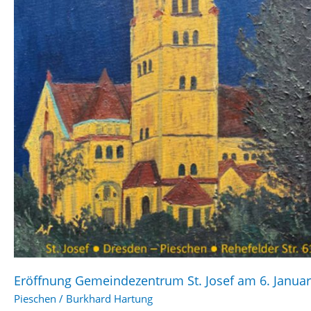
Eröffnung Gemeindezentrum St. Josef am 6. Janua
Pieschen
/
Burkhard Hartung