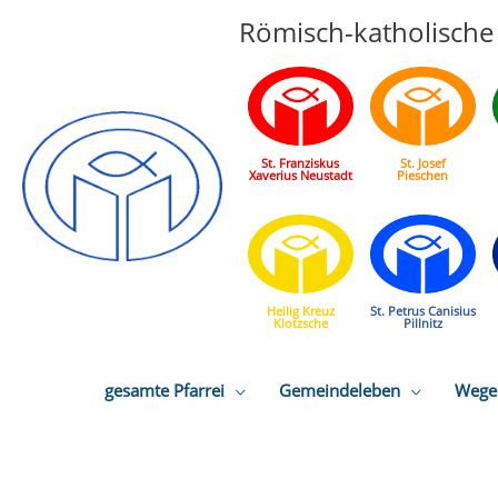
Römisch-katholische 
St. Franziskus
St. Josef
Xaverius Neustadt
Pieschen
Heilig Kreuz
St. Petrus Canisius
Klotzsche
Pillnitz
gesamte Pfarrei
Gemeindeleben
Wege 