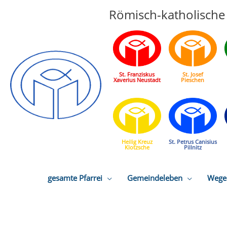
Römisch-katholische 
St. Franziskus
St. Josef
Xaverius Neustadt
Pieschen
Heilig Kreuz
St. Petrus Canisius
Klotzsche
Pillnitz
gesamte Pfarrei
Gemeindeleben
Wege 