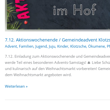
7.12. Aktionswochenende / Gemeindeadvent Klotz
Advent
,
Familien
,
Jugend
,
Juju
,
Kinder
,
Klotzsche
,
Ökumene
,
Pf
7.12. Einladung zum Aktionswochenende und Gemeindeadven
werde Teil eines besonderen Advents-Samstags! 🎄 Liebe Schül
und kulinarisch auf den Weihnachtsmarkt vorbereiten! Gemein
dem Weihnachtsmarkt angeboten wird.
7.12.
Weiterlesen »
Aktionswochenende
/
Gemeindeadvent