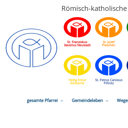
Römisch-katholische 
St. Franziskus
St. Josef
Xaverius Neustadt
Pieschen
Heilig Kreuz
St. Petrus Canisius
Klotzsche
Pillnitz
gesamte Pfarrei
Gemeindeleben
Wege 