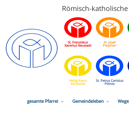
Römisch-katholische 
St. Franziskus
St. Josef
Xaverius Neustadt
Pieschen
Heilig Kreuz
St. Petrus Canisius
Klotzsche
Pillnitz
gesamte Pfarrei
Gemeindeleben
Wege 