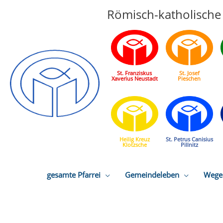
Römisch-katholische 
St. Franziskus
St. Josef
Xaverius Neustadt
Pieschen
Heilig Kreuz
St. Petrus Canisius
Klotzsche
Pillnitz
gesamte Pfarrei
Gemeindeleben
Wege 