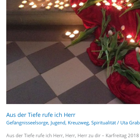
Aus der Tiefe rufe ich Herr
Gefängnisseelsorge
,
Jugend
,
Kreuzweg
,
Spiritualität
/
Uta Grab
Aus der Tiefe rufe ich Herr, Herr, Herr zu dir – Karfreitag 2018