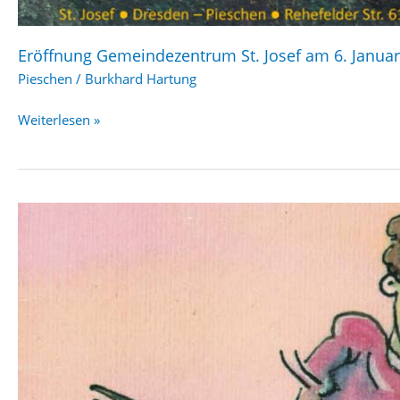
Eröffnung Gemeindezentrum St. Josef am 6. Janua
Pieschen
/
Burkhard Hartung
Eröffnung
Weiterlesen »
Gemeindezentrum
St.
Josef
am
6.
Januar
2024