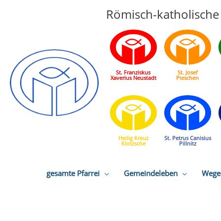
Römisch-katholische 
St. Franziskus
St. Josef
Xaverius Neustadt
Pieschen
Heilig Kreuz
St. Petrus Canisius
Klotzsche
Pillnitz
gesamte Pfarrei
Gemeindeleben
Wege 