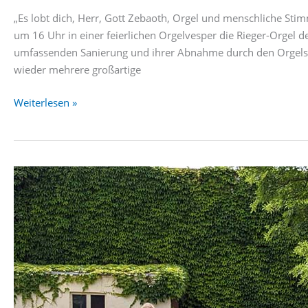
„Es lobt dich, Herr, Gott Zebaoth, Orgel und menschliche
um 16 Uhr in einer feierlichen Orgelvesper die Rieger-Orgel de
umfassenden Sanierung und ihrer Abnahme durch den Orgelsa
wieder mehrere großartige
Orgelweihe
Weiterlesen »
in
Pieschen