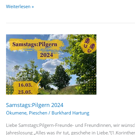
Einladung
Weiterlesen »
zum
Samstags:Pilgern
am
16.
März
Samstags:Pilgern 2024
Ökumene
,
Pieschen
/
Burkhard Hartung
Liebe Samstags:Pilgern-Freunde- und Freundinnen, wir wünsch
Jahreslosung „Alles was ihr tut, geschehe in Liebe.“(1.Korint