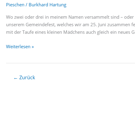
Pieschen
/
Burkhard Hartung
Wo zwei oder drei in meinem Namen versammelt sind – oder au
unserem Gemeindefest, welches wir am 25. Juni zusammen fei
mit der Taufe eines kleinen Mädchens auch gleich ein neues
Gemeindefest
Weiterlesen »
Pieschen
Sommer
2023
←
Zurück