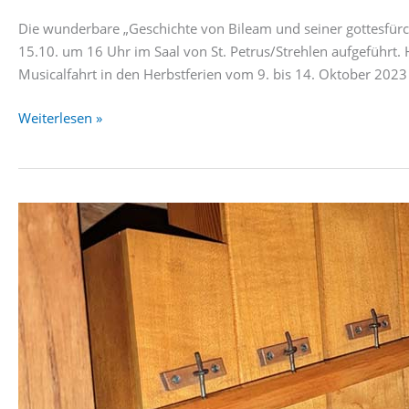
Die wunderbare „Geschichte von Bileam und seiner gottesfürc
15.10. um 16 Uhr im Saal von St. Petrus/Strehlen aufgeführt. H
Musicalfahrt in den Herbstferien vom 9. bis 14. Oktober 20
Die
Weiterlesen »
Geschichte
von
Bileam
&
seiner
gottesfürchtigen
Eselin