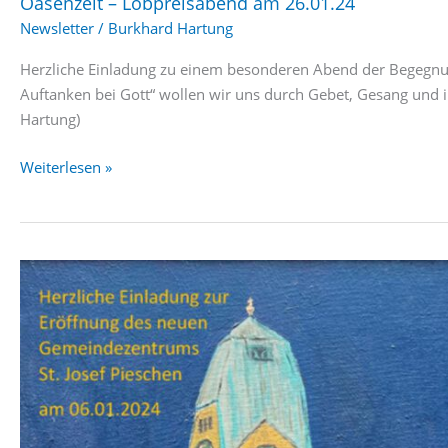
Oasenzeit – Lobpreisabend am 26.01.24
Newsletter
/
Burkhard Hartung
Herzliche Einladung zu einem besonderen Abend der Begegnun
Auftanken bei Gott“ wollen wir uns durch Gebet, Gesang und i
Hartung)
Oasenzeit
Weiterlesen »
–
Lobpreisabend
am
26.01.24