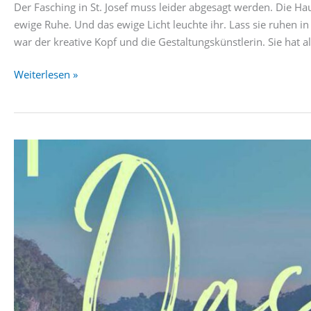
Der Fasching in St. Josef muss leider abgesagt werden. Die Haupt
ewige Ruhe. Und das ewige Licht leuchte ihr. Lass sie ruhen in
war der kreative Kopf und die Gestaltungskünstlerin. Sie hat 
Fasching
Weiterlesen »
in
St.
Josef
am
27.01.24