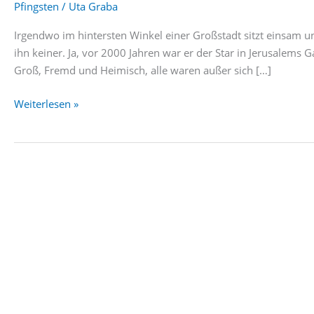
Pfingsten
/
Uta Graba
Irgendwo im hintersten Winkel einer Großstadt sitzt einsam und 
ihn keiner. Ja, vor 2000 Jahren war er der Star in Jerusalems G
Groß, Fremd und Heimisch, alle waren außer sich […]
Pfingsten
Weiterlesen »
–
Geistliches
Wort