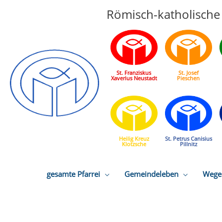
Römisch-katholische 
St. Franziskus
St. Josef
Xaverius Neustadt
Pieschen
Heilig Kreuz
St. Petrus Canisius
Klotzsche
Pillnitz
gesamte Pfarrei
Gemeindeleben
Wege 