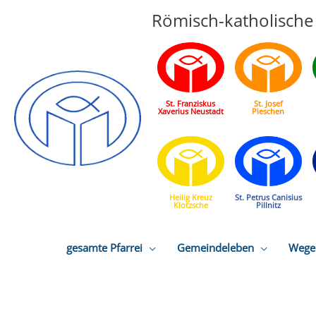
Römisch-katholische 
St. Franziskus
St. Josef
Xaverius Neustadt
Pieschen
Heilig Kreuz
St. Petrus Canisius
Klotzsche
Pillnitz
gesamte Pfarrei
Gemeindeleben
Wege 