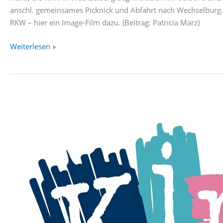
anschl. gemeinsames Picknick und Abfahrt nach Wechselburg
RKW – hier ein Image-Film dazu. (Beitrag: Patricia März)
RKW
Weiterlesen »
in
Wechselburg
2026
–
beginnt
bald