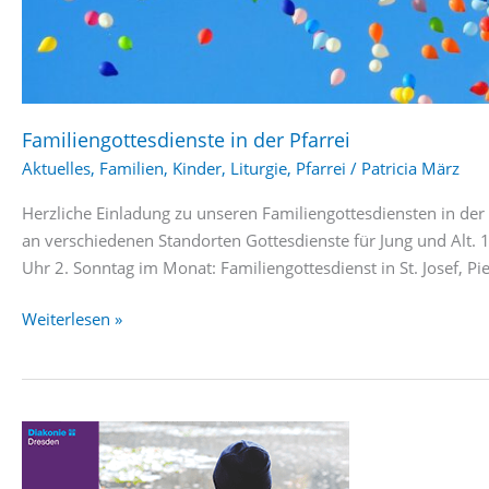
Familiengottesdienste in der Pfarrei
Aktuelles
,
Familien
,
Kinder
,
Liturgie
,
Pfarrei
/
Patricia März
Herzliche Einladung zu unseren Familiengottesdiensten in der P
an verschiedenen Standorten Gottesdienste für Jung und Alt. 1
Uhr 2. Sonntag im Monat: Familiengottesdienst in St. Josef, P
Familiengottesdienste
Weiterlesen »
in
der
Pfarrei