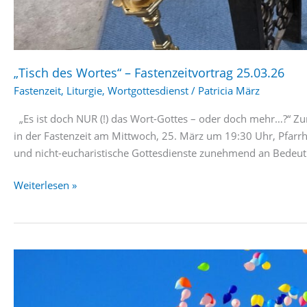
„Tisch des Wortes“ – Fastenzeitvortrag 25.03.26
Fastenzeit
,
Liturgie
,
Wortgottesdienst
/
Patricia März
„Es ist doch NUR (!) das Wort-Gottes – oder doch mehr…?“ Zu
in der Fastenzeit am Mittwoch, 25. März um 19:30 Uhr, Pfar
und nicht-eucharistische Gottesdienste zunehmend an Bedeut
„Tisch
Weiterlesen »
des
Wortes“
–
Fastenzeitvortrag
25.03.26