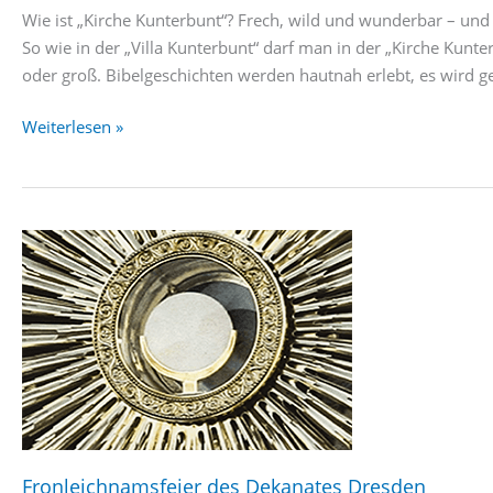
Wie ist „Kirche Kunterbunt“? Frech, wild und wunderbar – und 
So wie in der „Villa Kunterbunt“ darf man in der „Kirche Kunter
oder groß. Bibelgeschichten werden hautnah erlebt, es wird 
Kirche
Weiterlesen »
Kunterbunt
am
20.06.
Fronleichnamsfeier des Dekanates Dresden