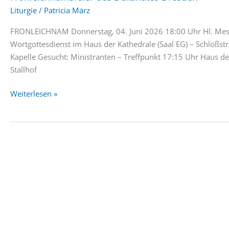
Liturgie
/
Patricia März
FRONLEICHNAM Donnerstag, 04. Juni 2026 18:00 Uhr Hl. Messe
Wortgottesdienst im Haus der Kathedrale (Saal EG) – Schloßst
Kapelle Gesucht: Ministranten – Treffpunkt 17:15 Uhr Haus de
Stallhof
Fronleichnamsfeier
Weiterlesen »
des
Dekanates
Dresden