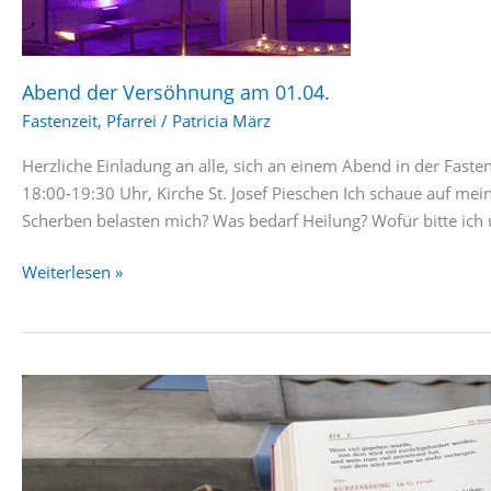
Abend der Versöhnung am 01.04.
Fastenzeit
,
Pfarrei
/
Patricia März
Herzliche Einladung an alle, sich an einem Abend in der Fasten
18:00-19:30 Uhr, Kirche St. Josef Pieschen Ich schaue auf m
Scherben belasten mich? Was bedarf Heilung? Wofür bitte ic
Abend
Weiterlesen »
der
Versöhnung
am
01.04.