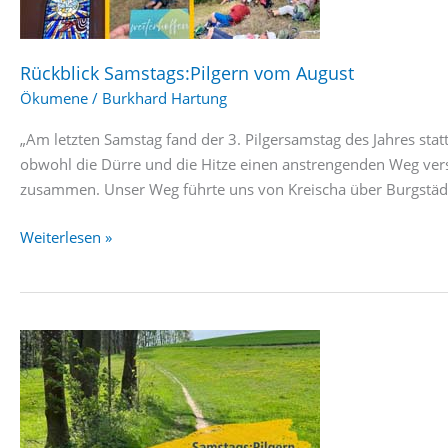
Rückblick Samstags:Pilgern vom August
Ökumene
/
Burkhard Hartung
„Am letzten Samstag fand der 3. Pilgersamstag des Jahres s
obwohl die Dürre und die Hitze einen anstrengenden Weg ve
zusammen. Unser Weg führte uns von Kreischa über Burgstädt
Rückblick
Weiterlesen »
Samstags:Pilgern
vom
August