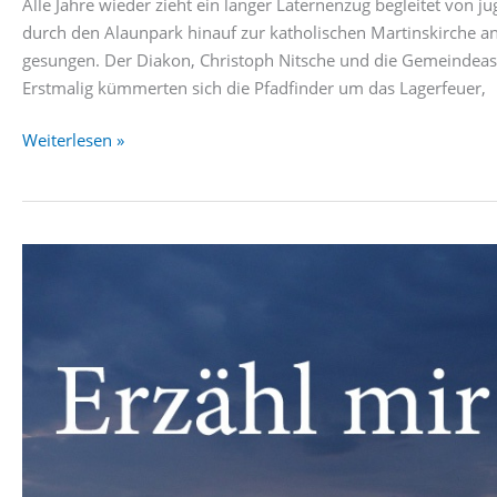
Alle Jahre wieder zieht ein langer Laternenzug begleitet von 
durch den Alaunpark hinauf zur katholischen Martinskirche an
gesungen. Der Diakon, Christoph Nitsche und die Gemeindeass
Erstmalig kümmerten sich die Pfadfinder um das Lagerfeuer,
in
Weiterlesen »
der
Welt
ist’s
dunkel,
leuchten
müssen
wir