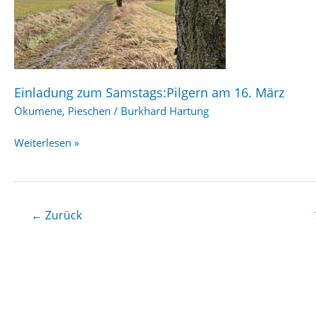
Einladung zum Samstags:Pilgern am 16. März
Ökumene
,
Pieschen
/
Burkhard Hartung
Einladung
Weiterlesen »
zum
Samstags:Pilgern
am
16.
←
Zurück
März