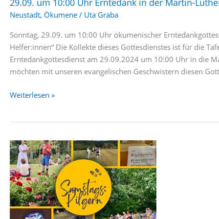
29.09. um 10:00 Uhr Erntedank in der Martin-Luthe
Neustadt
,
Ökumene
/
Uta Graba
Sonntag, 29.09. um 10:00 Uhr ökumenischer Erntedankgottesdi
Helfer:innen“ Die Kollekte dieses Gottesdienstes ist für die T
Erntedankgottesdienst am 29.09.2024 um 10:00 Uhr in die Mar
möchten mit unseren evangelischen Geschwistern diesen Gotte
29.09.
Weiterlesen »
um
10:00
Uhr
Erntedank
in
der
Martin-
Luther-
Kirche