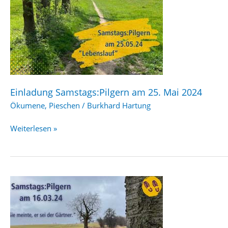
Einladung Samstags:Pilgern am 25. Mai 2024
Ökumene
,
Pieschen
/
Burkhard Hartung
Einladung
Weiterlesen »
Samstags:Pilgern
am
25.
Mai
2024