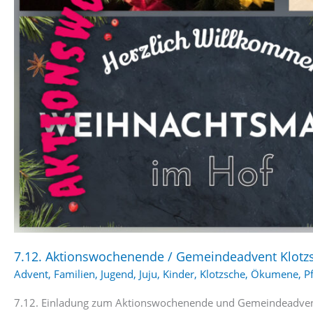
7.12. Aktionswochenende / Gemeindeadvent Klotz
Advent
,
Familien
,
Jugend
,
Juju
,
Kinder
,
Klotzsche
,
Ökumene
,
Pf
7.12. Einladung zum Aktionswochenende und Gemeindeadven