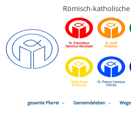
Römisch-katholische 
St. Franziskus
St. Josef
Xaverius Neustadt
Pieschen
Heilig Kreuz
St. Petrus Canisius
Klotzsche
Pillnitz
gesamte Pfarrei
Gemeindeleben
Wege 