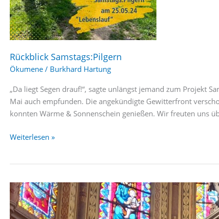
Rückblick Samstags:Pilgern
Ökumene
/
Burkhard Hartung
„Da liegt Segen drauf!“, sagte unlängst jemand zum Projekt S
Mai auch empfunden. Die angekündigte Gewitterfront verscho
konnten Wärme & Sonnenschein genießen. Wir freuten uns übe
Rückblick
Weiterlesen »
Samstags:Pilgern