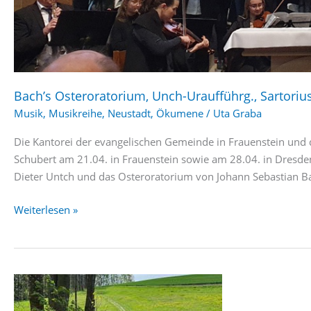
Bach’s Osteroratorium, Unch-Uraufführg., Sartoriu
Musik
,
Musikreihe
,
Neustadt
,
Ökumene
/
Uta Graba
Die Kantorei der evangelischen Gemeinde in Frauenstein und d
Schubert am 21.04. in Frauenstein sowie am 28.04. in Dresden
Dieter Untch und das Osteroratorium von Johann Sebastian B
Bach’s
Weiterlesen »
Osteroratorium,
Unch-
Uraufführg.,
Sartorius