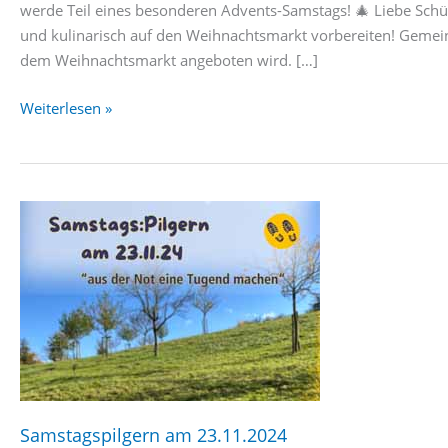
werde Teil eines besonderen Advents-Samstags! 🎄 Liebe Schül
und kulinarisch auf den Weihnachtsmarkt vorbereiten! Gemein
dem Weihnachtsmarkt angeboten wird. […]
7.12.
Weiterlesen »
Aktionswochenende
/
Gemeindeadvent
Klotzsche
Samstagspilgern am 23.11.2024