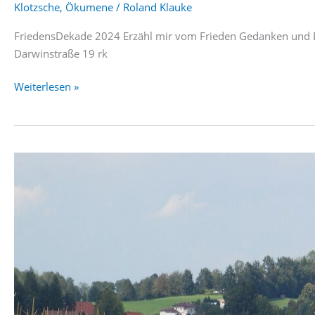
Klotzsche
,
Ökumene
/
Roland Klauke
FriedensDekade 2024 Erzähl mir vom Frieden Gedanken und Bi
Darwinstraße 19 rk
Ökum.
Weiterlesen »
FriedensDekade
2024
Mittwoch,
13.11.,
19:30
Uhr