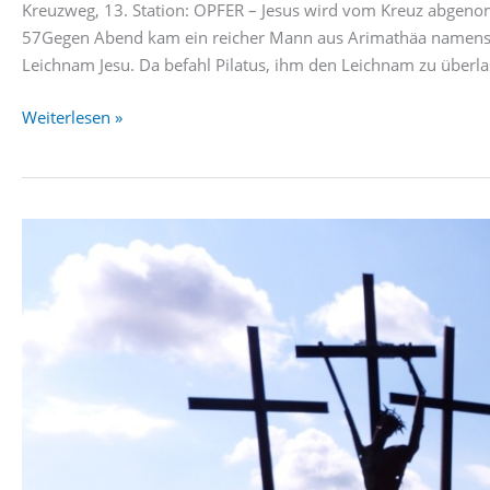
Kreuzweg, 13. Station: OPFER – Jesus wird vom Kreuz abgen
57Gegen Abend kam ein reicher Mann aus Arimathäa namens Jos
Leichnam Jesu. Da befahl Pilatus, ihm den Leichnam zu überla
Kreuzweg,
Weiterlesen »
13.
Station:
OPFER