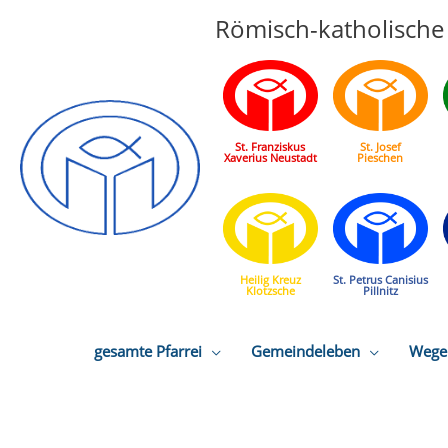
Römisch-katholische 
St. Franziskus
St. Josef
Xaverius Neustadt
Pieschen
Heilig Kreuz
St. Petrus Canisius
Klotzsche
Pillnitz
gesamte Pfarrei
Gemeindeleben
Wege 