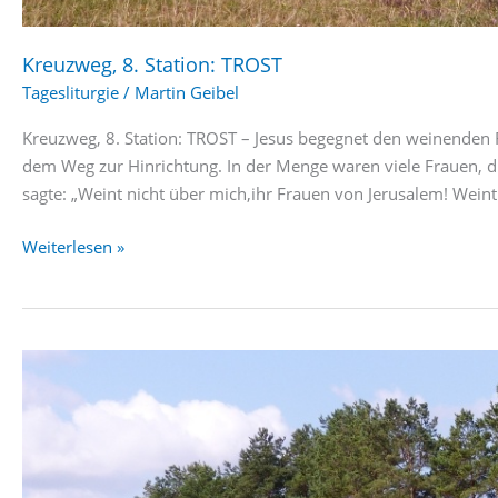
Kreuzweg, 8. Station: TROST
Tagesliturgie
/
Martin Geibel
Kreuzweg, 8. Station: TROST – Jesus begegnet den weinenden
dem Weg zur Hinrichtung. In der Menge waren viele Frauen, di
sagte: „Weint nicht über mich,ihr Frauen von Jerusalem! Wein
Kreuzweg,
Weiterlesen »
8.
Station:
TROST