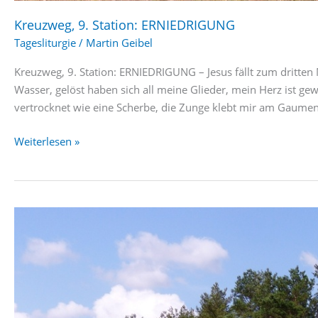
Kreuzweg, 9. Station: ERNIEDRIGUNG
Tagesliturgie
/
Martin Geibel
Kreuzweg, 9. Station: ERNIEDRIGUNG – Jesus fällt zum dritte
Wasser, gelöst haben sich all meine Glieder, mein Herz ist g
vertrocknet wie eine Scherbe, die Zunge klebt mir am Gaumen,
Kreuzweg,
Weiterlesen »
9.
Station:
ERNIEDRIGUNG