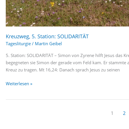
Kreuzweg, 5. Station: SOLIDARITÄT
Tagesliturgie
/
Martin Geibel
5. Station: SOLIDARITÄT – Simon von Zyrene hilft Jesus das K
begegneten sie Simon der gerade vom Feld kam. Er stammte au
Kreuz zu tragen. Mt 16,24: Danach sprach Jesus zu seinen
Kreuzweg,
Weiterlesen »
5.
Station:
SOLIDARITÄT
1
2